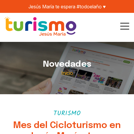
Jesús María te espera #todoelaño ♥️
Novedades
Inicio
TURISMO
Mes del Cicloturismo en