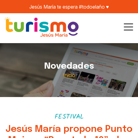
Jesús María te espera #todoelaño ♥️
Novedades
Inicio
FESTIVAL
Jesús María propone Punto