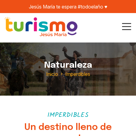
Jesús María te espera #todoelaño ♥️
Naturaleza
Inicio
Imperdibles
IMPERDIBLES
Un destino lleno de