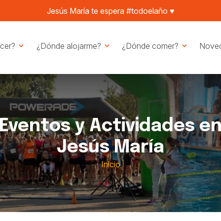
Jesús María te espera #todoelaño ♥️
cer?
¿Dónde alojarme?
¿Dónde comer?
Nove
Eventos y Actividades e
Jesús María
Inicio