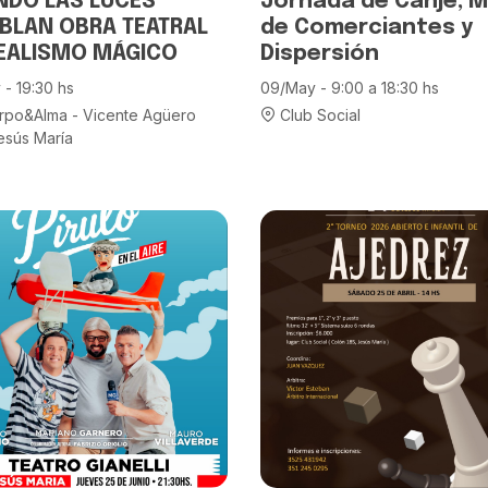
NDO LAS LUCES
Jornada de Canje, 
BLAN OBRA TEATRAL
de Comerciantes y
REALISMO MÁGICO
Dispersión
 - 19:30 hs
09/May - 9:00 a 18:30 hs
po&Alma - Vicente Agüero
Club Social
esús María